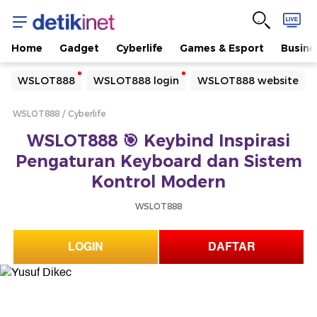
Home
Gadget
Cyberlife
Games & Esport
Busine
Yang sedang ramai dicari
WSLOT888
WSLOT888 login
WSLOT888 website
Loading...
WSLOT888
Cyberlife
Terakhir yang dicari
WSLOT888 🎯 Keybind Inspirasi
Loading...
Pengaturan Keyboard dan Sistem
Kontrol Modern
WSLOT888
LOGIN
DAFTAR