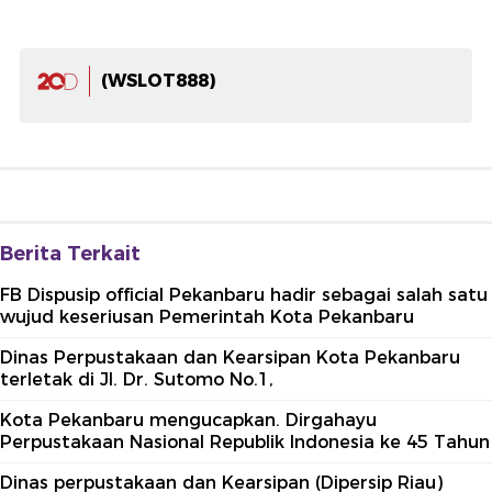
(WSLOT888)
Berita Terkait
FB Dispusip official Pekanbaru hadir sebagai salah satu
wujud keseriusan Pemerintah Kota Pekanbaru
Dinas Perpustakaan dan Kearsipan Kota Pekanbaru
terletak di Jl. Dr. Sutomo No.1,
Kota Pekanbaru mengucapkan. Dirgahayu
Perpustakaan Nasional Republik Indonesia ke 45 Tahun
Dinas perpustakaan dan Kearsipan (Dipersip Riau)